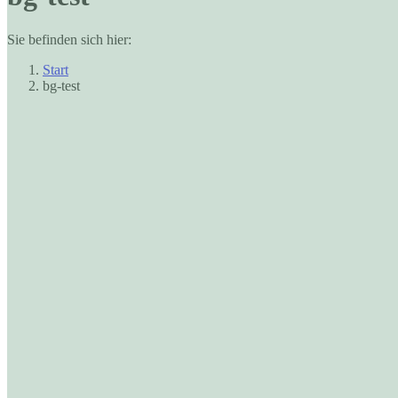
in
in
new
new
window
window
Sie befinden sich hier:
Start
bg-test