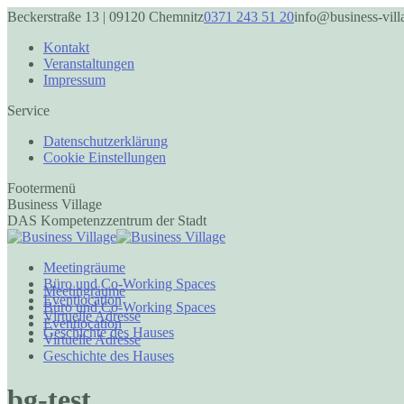
Zum
Beckerstraße 13 | 09120 Chemnitz
0371 243 51 20
info@business-vill
Inhalt
springen
Kontakt
Veranstaltungen
Impressum
Service
Datenschutzerklärung
Cookie Einstellungen
Footermenü
Business Village
DAS Kompetenzzentrum der Stadt
Meetingräume
Büro und Co-Working Spaces
Meetingräume
Eventlocation
Büro und Co-Working Spaces
Virtuelle Adresse
Eventlocation
Geschichte des Hauses
Virtuelle Adresse
Geschichte des Hauses
Facebook
Instagram
page
page
bg-test
opens
opens