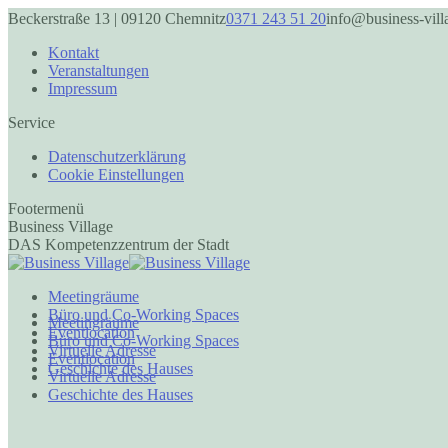
Zum
Beckerstraße 13 | 09120 Chemnitz
0371 243 51 20
info@business-vill
Inhalt
springen
Kontakt
Veranstaltungen
Impressum
Service
Datenschutzerklärung
Cookie Einstellungen
Footermenü
Business Village
DAS Kompetenzzentrum der Stadt
Meetingräume
Büro und Co-Working Spaces
Meetingräume
Eventlocation
Büro und Co-Working Spaces
Virtuelle Adresse
Eventlocation
Geschichte des Hauses
Virtuelle Adresse
Geschichte des Hauses
Facebook
Instagram
page
page
opens
opens