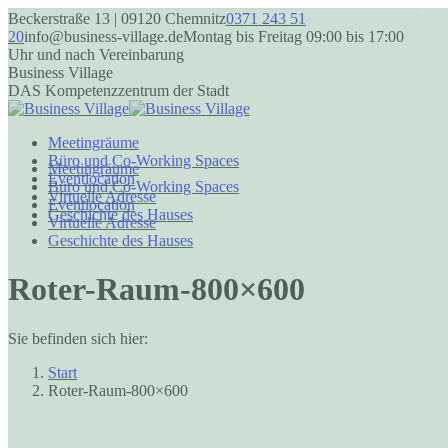
Zum
Beckerstraße 13 | 09120 Chemnitz
0371 243 51
Inhalt
20
info@business-village.de
Montag bis Freitag 09:00 bis 17:00
springen
Uhr und nach Vereinbarung
Business Village
DAS Kompetenzzentrum der Stadt
Meetingräume
Büro und Co-Working Spaces
Meetingräume
Eventlocation
Büro und Co-Working Spaces
Virtuelle Adresse
Eventlocation
Geschichte des Hauses
Virtuelle Adresse
Geschichte des Hauses
Facebook
Instagram
page
page
Roter-Raum-800×600
opens
opens
in
in
new
new
window
window
Sie befinden sich hier:
Start
Roter-Raum-800×600