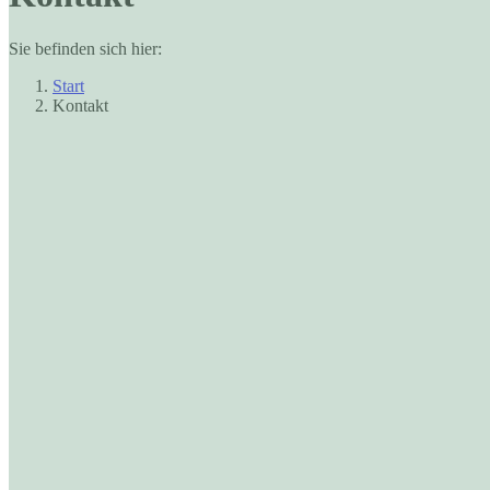
in
in
new
new
window
window
Sie befinden sich hier:
Start
Kontakt