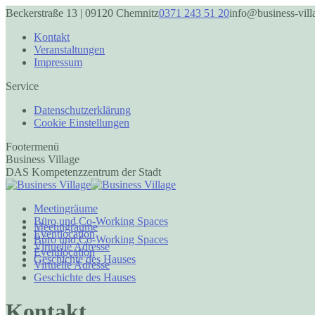
Zum
Beckerstraße 13 | 09120 Chemnitz
0371 243 51 20
info@business-vill
Inhalt
springen
Kontakt
Veranstaltungen
Impressum
Service
Datenschutzerklärung
Cookie Einstellungen
Footermenü
Business Village
DAS Kompetenzzentrum der Stadt
Meetingräume
Büro und Co-Working Spaces
Meetingräume
Eventlocation
Büro und Co-Working Spaces
Virtuelle Adresse
Eventlocation
Geschichte des Hauses
Virtuelle Adresse
Geschichte des Hauses
Facebook
Instagram
page
page
Kontakt
opens
opens