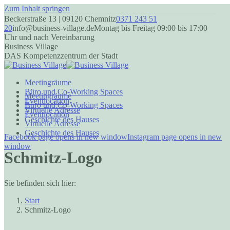
Zum Inhalt springen
Beckerstraße 13 | 09120 Chemnitz
0371 243 51
20
info@business-village.de
Montag bis Freitag 09:00 bis 17:00
Uhr und nach Vereinbarung
Business Village
DAS Kompetenzzentrum der Stadt
Meetingräume
Büro und Co-Working Spaces
Meetingräume
Eventlocation
Büro und Co-Working Spaces
Virtuelle Adresse
Eventlocation
Geschichte des Hauses
Virtuelle Adresse
Geschichte des Hauses
Facebook page opens in new window
Instagram page opens in new
window
Schmitz-Logo
Sie befinden sich hier:
Start
Schmitz-Logo