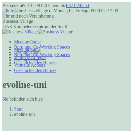
Zum
Beckerstraße 13 | 09120 Chemnitz
0371 243 51
Inhalt
20
info@business-village.de
Montag bis Freitag 09:00 bis 17:00
springen
Uhr und nach Vereinbarung
Business Village
DAS Kompetenzzentrum der Stadt
Meetingräume
Büro und Co-Working Spaces
Meetingräume
Eventlocation
Büro und Co-Working Spaces
Virtuelle Adresse
Eventlocation
Geschichte des Hauses
Virtuelle Adresse
Geschichte des Hauses
Facebook
Instagram
page
page
evoline-uni
opens
opens
in
in
new
new
window
window
Sie befinden sich hier:
Start
evoline-uni