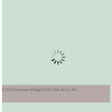
© 2024 Business Village24 UG (hb) & Co. KG
t