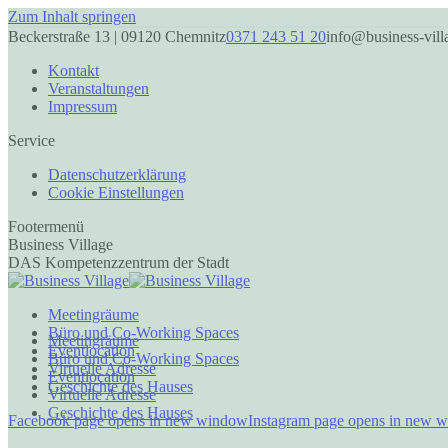
Zum Inhalt springen
Beckerstraße 13 | 09120 Chemnitz
0371 243 51 20
info@business-vill
Kontakt
Veranstaltungen
Impressum
Service
Datenschutzerklärung
Cookie Einstellungen
Footermenü
Business Village
DAS Kompetenzzentrum der Stadt
Meetingräume
Büro und Co-Working Spaces
Meetingräume
Eventlocation
Büro und Co-Working Spaces
Virtuelle Adresse
Eventlocation
Geschichte des Hauses
Virtuelle Adresse
Geschichte des Hauses
Facebook page opens in new window
Instagram page opens in new 